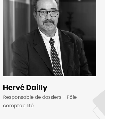
Hervé Dailly
Nic
Responsable de dossiers - Pôle
Respon
comptabilité
compt