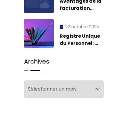
Avantages de la
facturation
électronique
pour nos clients
22 octobre 2025
Registre Unique
du Personnel :
RUP
Archives
Archives